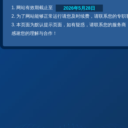
1. 网站有效期截止至
2026年5月28日
2. 为了网站能够正常运行请您及时续费，请联系您的专职
3. 本页面为默认提示页面，如有疑惑，请联系您的服务商
感谢您的理解与合作！